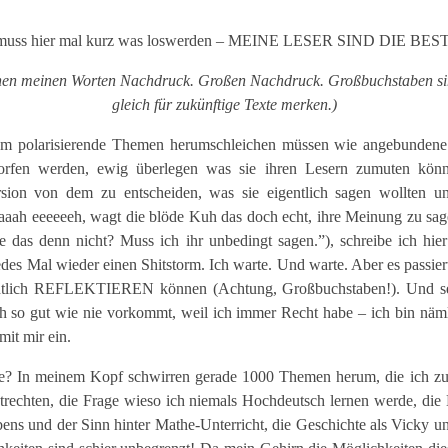
 muss hier mal kurz was loswerden – MEINE LESER SIND DIE BES
hen meinen Worten Nachdruck. Großen Nachdruck. Großbuchstaben sin
gleich für zukünftige Texte merken.)
m polarisierende Themen herumschleichen müssen wie angebundene 
fen werden, ewig überlegen was sie ihren Lesern zumuten könn
rsion von dem zu entscheiden, was sie eigentlich sagen wollten un
aaah eeeeeeh, wagt die blöde Kuh das doch echt, ihre Meinung zu sag
e das denn nicht? Muss ich ihr unbedingt sagen.”), schreibe ich hier
des Mal wieder einen Shitstorm. Ich warte. Und warte. Aber es passie
chtlich REFLEKTIEREN können (Achtung, Großbuchstaben!). Und sel
h so gut wie nie vorkommt, weil ich immer Recht habe – ich bin näml
mit mir ein.
te? In meinem Kopf schwirren gerade 1000 Themen herum, die ich zu
trechten, die Frage wieso ich niemals Hochdeutsch lernen werde, die
bens und der Sinn hinter Mathe-Unterricht, die Geschichte als Vicky u