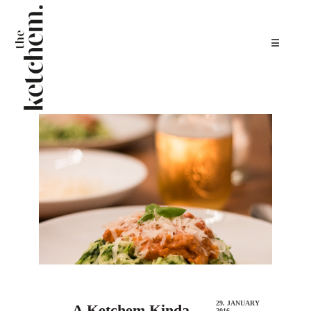
☰
29. JANUARY
A Ketchem Kinda
2016