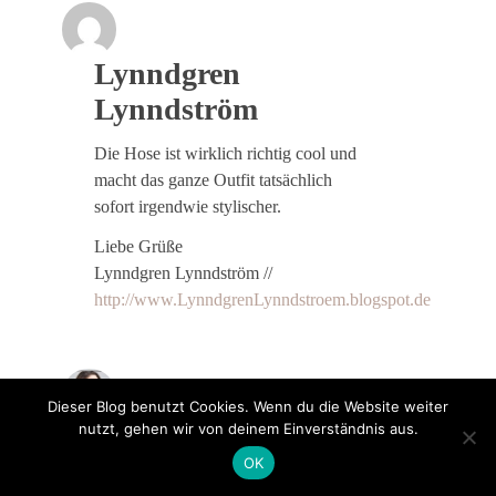
Lynndgren
Lynndström
Die Hose ist wirklich richtig cool und
macht das ganze Outfit tatsächlich
sofort irgendwie stylischer.
Liebe Grüße
Lynndgren Lynndström //
http://www.LynndgrenLynndstroem.blogspot.de
Dieser Blog benutzt Cookies. Wenn du die Website weiter
nutzt, gehen wir von deinem Einverständnis aus.
Kerstin
OK
Ich mag ja die Hose super gerne an