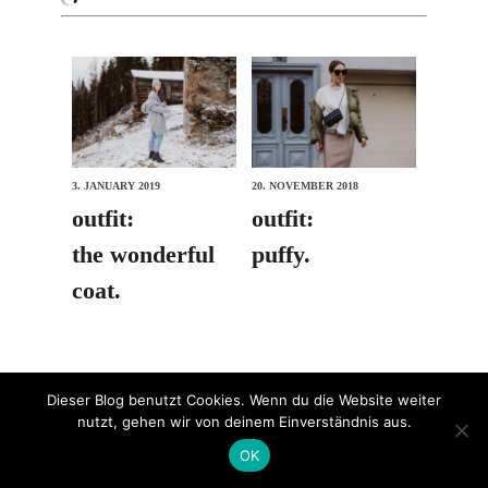
3. JANUARY 2019
20. NOVEMBER 2018
outfit:
outfit:
the wonderful
puffy.
coat.
Dieser Blog benutzt Cookies. Wenn du die Website weiter
nutzt, gehen wir von deinem Einverständnis aus.
OK