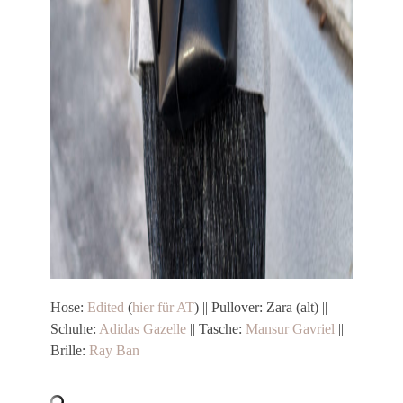
Hose:
Edited
(
hier für AT
) || Pullover: Zara (alt) ||
Schuhe:
Adidas Gazelle
|| Tasche:
Mansur Gavriel
||
Brille:
Ray Ban